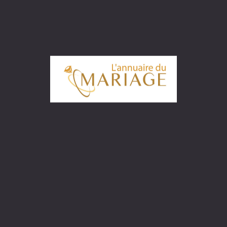
- 1000000FCFA
Demande De Devis
ideos productions
Estuaire
et Videaste. Disponible pour tous vos événements. N’hésitez
ontacter. 📸
CFA - 750000FCFA
Demande De Devis
, Ogooué-Maritime